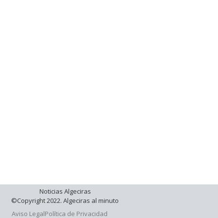
Noticias Algeciras
©Copyright 2022. Algeciras al minuto
Aviso Legal
Política de Privacidad