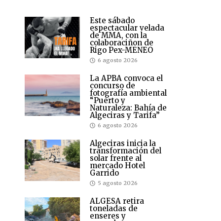
Este sábado
espectacular velada
de MMA, con la
colaboraciñon de
Rigo Pex-MENEO
6 agosto 2026
La APBA convoca el
concurso de
fotografía ambiental
“Puerto y
Naturaleza: Bahía de
Algeciras y Tarifa”
6 agosto 2026
Algeciras inicia la
transformación del
solar frente al
mercado Hotel
Garrido
5 agosto 2026
ALGESA retira
toneladas de
enseres y