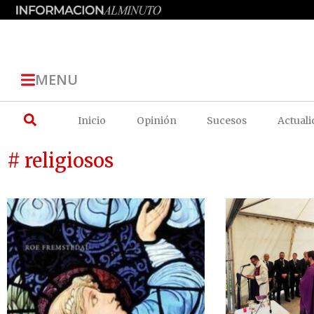
MENU
Inicio
Opinión
Sucesos
Actuali
# religiosos