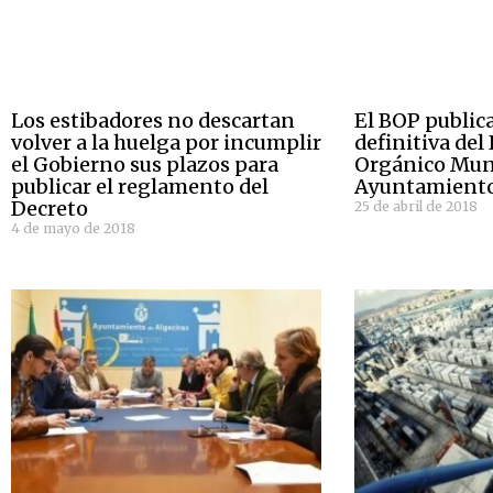
Los estibadores no descartan
El BOP public
volver a la huelga por incumplir
definitiva de
el Gobierno sus plazos para
Orgánico Muni
publicar el reglamento del
Ayuntamient
Decreto
25 de abril de 2018
4 de mayo de 2018