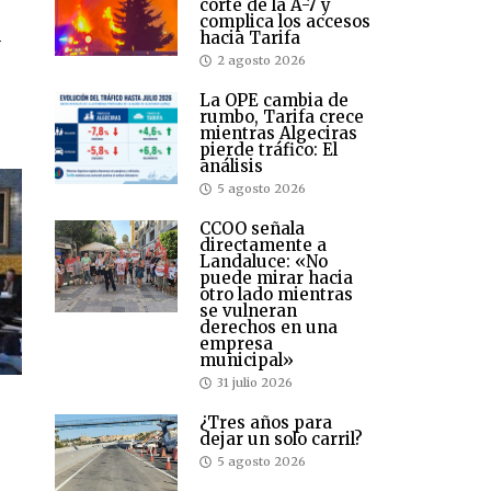
corte de la A-7 y
complica los accesos
hacia Tarifa
y
2 agosto 2026
La OPE cambia de
rumbo, Tarifa crece
mientras Algeciras
pierde tráfico: El
análisis
5 agosto 2026
CCOO señala
directamente a
Landaluce: «No
puede mirar hacia
otro lado mientras
se vulneran
derechos en una
empresa
municipal»
31 julio 2026
¿Tres años para
dejar un solo carril?
5 agosto 2026