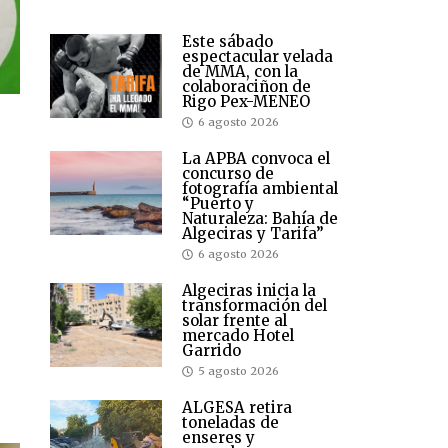
Este sábado
espectacular velada
de MMA, con la
colaboraciñon de
Rigo Pex-MENEO
6 agosto 2026
La APBA convoca el
concurso de
fotografía ambiental
“Puerto y
Naturaleza: Bahía de
Algeciras y Tarifa”
6 agosto 2026
Algeciras inicia la
transformación del
solar frente al
mercado Hotel
Garrido
5 agosto 2026
ALGESA retira
toneladas de
enseres y