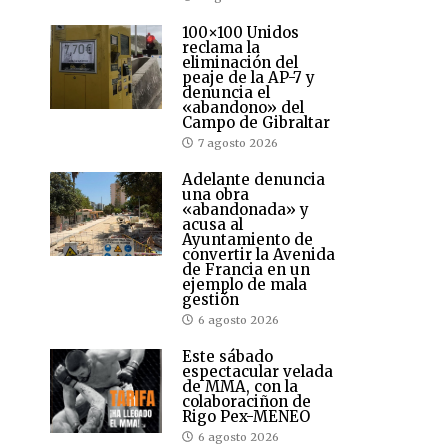
100×100 Unidos
reclama la
eliminación del
peaje de la AP-7 y
denuncia el
«abandono» del
Campo de Gibraltar
7 agosto 2026
Adelante denuncia
una obra
«abandonada» y
acusa al
Ayuntamiento de
convertir la Avenida
de Francia en un
ejemplo de mala
gestión
6 agosto 2026
Este sábado
espectacular velada
de MMA, con la
colaboraciñon de
Rigo Pex-MENEO
6 agosto 2026