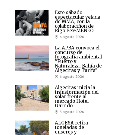
Este sábado
espectacular velada
de MMA, con la
colaboraciñon de
Rigo Pex-MENEO
6 agosto 2026
La APBA convoca el
concurso de
fotografía ambiental
“Puerto y
Naturaleza: Bahía de
Algeciras y Tarifa”
6 agosto 2026
Algeciras inicia la
transformación del
solar frente al
mercado Hotel
Garrido
5 agosto 2026
ALGESA retira
toneladas de
enseres y