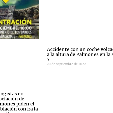
Accidente con un coche volc
a la altura de Palmones en la 
7
20 de septiembre de 2022
ogistas en
ociación de
lmones piden el
blación contra la