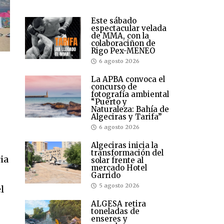
Este sábado
espectacular velada
de MMA, con la
colaboraciñon de
Rigo Pex-MENEO
6 agosto 2026
La APBA convoca el
concurso de
fotografía ambiental
“Puerto y
Naturaleza: Bahía de
Algeciras y Tarifa”
6 agosto 2026
Algeciras inicia la
transformación del
ia
solar frente al
mercado Hotel
Garrido
5 agosto 2026
l
ALGESA retira
toneladas de
enseres y