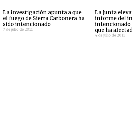
La investigación apunta a que
La Junta elevar
el fuego de Sierra Carbonera ha
informe del i
sido intencionado
intencionado 
que ha afectad
7 de julio de 2011
4 de julio de 2011