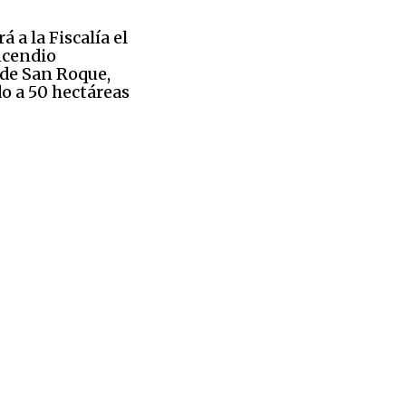
á a la Fiscalía el
ncendio
de San Roque,
o a 50 hectáreas