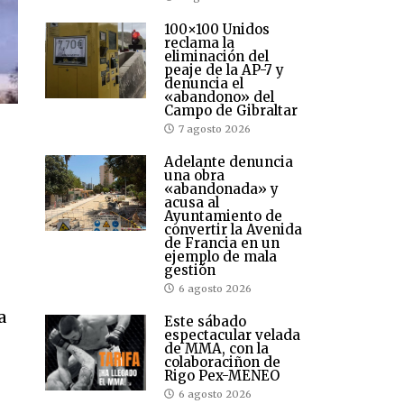
100×100 Unidos
reclama la
eliminación del
peaje de la AP-7 y
denuncia el
«abandono» del
Campo de Gibraltar
7 agosto 2026
Adelante denuncia
una obra
«abandonada» y
acusa al
Ayuntamiento de
convertir la Avenida
de Francia en un
ejemplo de mala
gestión
6 agosto 2026
a
Este sábado
espectacular velada
de MMA, con la
colaboraciñon de
Rigo Pex-MENEO
6 agosto 2026