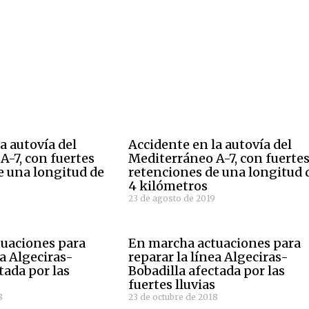
a autovía del
Accidente en la autovía del
A-7, con fuertes
Mediterráneo A-7, con fuerte
e una longitud de
retenciones de una longitud 
4 kilómetros
9
23 de agosto de 2019
uaciones para
En marcha actuaciones para
ea Algeciras-
reparar la línea Algeciras-
tada por las
Bobadilla afectada por las
s
fuertes lluvias
8
23 de octubre de 2018