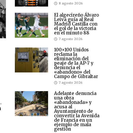
8 agosto 2026
El algecireño Álvaro
Leiva guía al Real
Madrid Castilla con
el gol de la victoria
en el minuto 88
7 agosto 2026
100×100 Unidos
reclama la
eliminación del
peaje de la AP-7 y
denuncia el
«abandono» del
Campo de Gibraltar
7 agosto 2026
Adelante denuncia
una obra
.
«abandonada» y
acusa al
a
Ayuntamiento de
convertir la Avenida
de Francia en un
ejemplo de mala
gestión