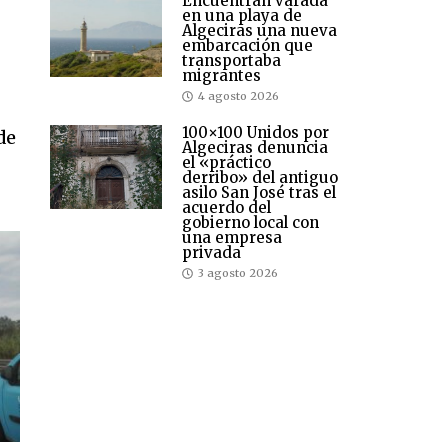
Encuentran varada
en una playa de
Algeciras una nueva
embarcación que
transportaba
migrantes
4 agosto 2026
100×100 Unidos por
de
Algeciras denuncia
el «práctico
derribo» del antiguo
asilo San José tras el
acuerdo del
gobierno local con
una empresa
privada
3 agosto 2026