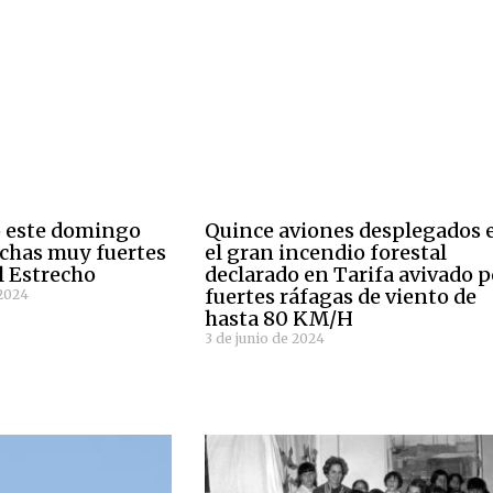
o este domingo
Quince aviones desplegados 
achas muy fuertes
el gran incendio forestal
l Estrecho
declarado en Tarifa avivado p
fuertes ráfagas de viento de
2024
hasta 80 KM/H
3 de junio de 2024