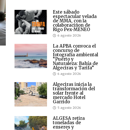
Este sábado
espectacular velada
de MMA, con la
colaboraciñon de
Rigo Pex-MENEO
6 agosto 2026
La APBA convoca el
concurso de
fotografía ambiental
“Puerto y
Naturaleza: Bahía de
Algeciras y Tarifa”
6 agosto 2026
Algeciras inicia la
transformación del
solar frente al
mercado Hotel
Garrido
5 agosto 2026
ALGESA retira
toneladas de
enseres y