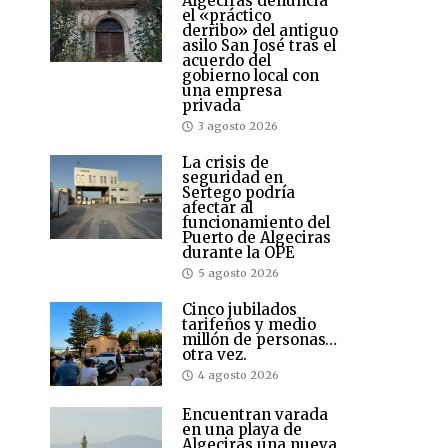
Algeciras denuncia
el «práctico
derribo» del antiguo
asilo San José tras el
acuerdo del
gobierno local con
una empresa
privada
3 agosto 2026
La crisis de
seguridad en
Sertego podría
afectar al
funcionamiento del
Puerto de Algeciras
durante la OPE
5 agosto 2026
Cinco jubilados
tarifeños y medio
millón de personas…
otra vez.
4 agosto 2026
Encuentran varada
en una playa de
Algeciras una nueva