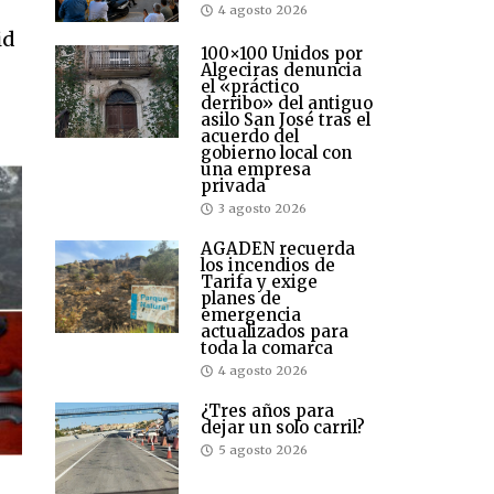
4 agosto 2026
id
100×100 Unidos por
Algeciras denuncia
el «práctico
derribo» del antiguo
asilo San José tras el
acuerdo del
gobierno local con
una empresa
privada
3 agosto 2026
AGADEN recuerda
los incendios de
Tarifa y exige
planes de
emergencia
actualizados para
toda la comarca
4 agosto 2026
¿Tres años para
dejar un solo carril?
5 agosto 2026