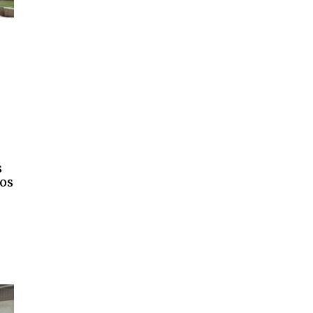
s
vos