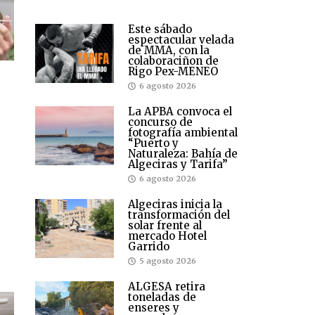
Este sábado
espectacular velada
de MMA, con la
colaboraciñon de
Rigo Pex-MENEO
6 agosto 2026
La APBA convoca el
concurso de
fotografía ambiental
“Puerto y
Naturaleza: Bahía de
Algeciras y Tarifa”
6 agosto 2026
Algeciras inicia la
transformación del
solar frente al
mercado Hotel
Garrido
5 agosto 2026
ALGESA retira
toneladas de
enseres y