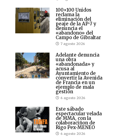
100×100 Unidos
reclama la
eliminación del
peaje de la AP-7 y
denuncia el
«abandono» del
Campo de Gibraltar
7 agosto 2026
Adelante denuncia
una obra
«abandonada» y
acusa al
Ayuntamiento de
convertir la Avenida
de Francia en un
ejemplo de mala
gestión
6 agosto 2026
Este sábado
espectacular velada
de MMA, con la
colaboraciñon de
Rigo Pex-MENEO
6 agosto 2026