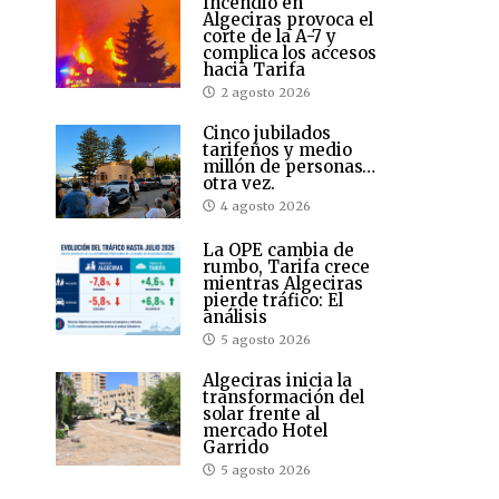
Incendio en
Algeciras provoca el
corte de la A-7 y
complica los accesos
hacia Tarifa
2 agosto 2026
Cinco jubilados
tarifeños y medio
millón de personas…
otra vez.
4 agosto 2026
La OPE cambia de
rumbo, Tarifa crece
mientras Algeciras
pierde tráfico: El
análisis
5 agosto 2026
Algeciras inicia la
transformación del
solar frente al
mercado Hotel
Garrido
5 agosto 2026