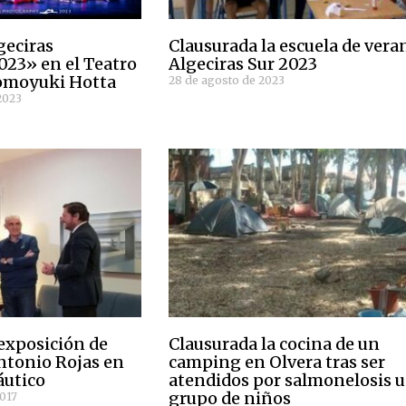
geciras
Clausurada la escuela de vera
023» en el Teatro
Algeciras Sur 2023
Tomoyuki Hotta
28 de agosto de 2023
2023
 exposición de
Clausurada la cocina de un
Antonio Rojas en
camping en Olvera tras ser
áutico
atendidos por salmonelosis 
grupo de niños
2017