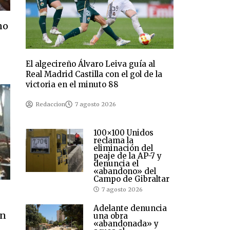
no
El algecireño Álvaro Leiva guía al
Real Madrid Castilla con el gol de la
victoria en el minuto 88
Redaccion
7 agosto 2026
100×100 Unidos
reclama la
eliminación del
peaje de la AP-7 y
denuncia el
«abandono» del
Campo de Gibraltar
7 agosto 2026
Adelante denuncia
un
una obra
«abandonada» y