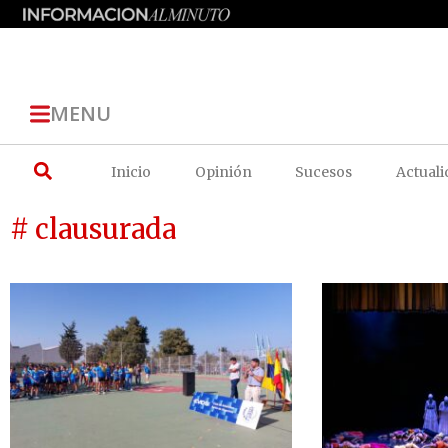
MENU
Inicio
Opinión
Sucesos
Actuali
# clausurada