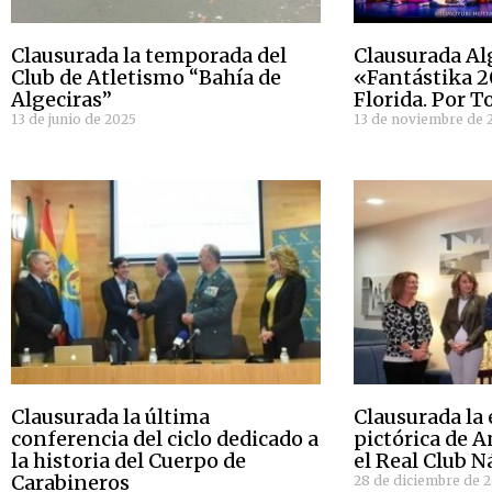
Clausurada la temporada del
Clausurada Al
Club de Atletismo “Bahía de
«Fantástika 2
Algeciras”
Florida. Por 
13 de junio de 2025
13 de noviembre de 
Clausurada la última
Clausurada la
conferencia del ciclo dedicado a
pictórica de 
la historia del Cuerpo de
el Real Club N
Carabineros
28 de diciembre de 