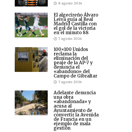
8 agosto 2026
El algecireño Álvaro
Leiva guía al Real
Madrid Castilla con
el gol de la victoria
en el minuto 88
7 agosto 2026
100×100 Unidos
reclama la
eliminación del
peaje de la AP-7 y
denuncia el
«abandono» del
Campo de Gibraltar
7 agosto 2026
Adelante denuncia
una obra
«abandonada» y
acusa al
Ayuntamiento de
convertir la Avenida
de Francia en un
ejemplo de mala
gestión