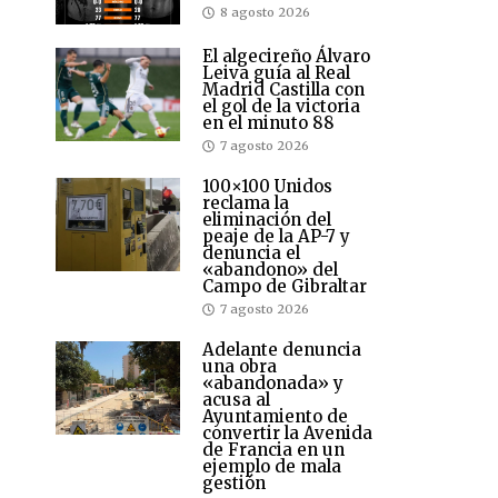
8 agosto 2026
El algecireño Álvaro
Leiva guía al Real
Madrid Castilla con
el gol de la victoria
en el minuto 88
7 agosto 2026
100×100 Unidos
reclama la
eliminación del
peaje de la AP-7 y
denuncia el
«abandono» del
Campo de Gibraltar
7 agosto 2026
Adelante denuncia
una obra
«abandonada» y
acusa al
Ayuntamiento de
convertir la Avenida
de Francia en un
ejemplo de mala
gestión