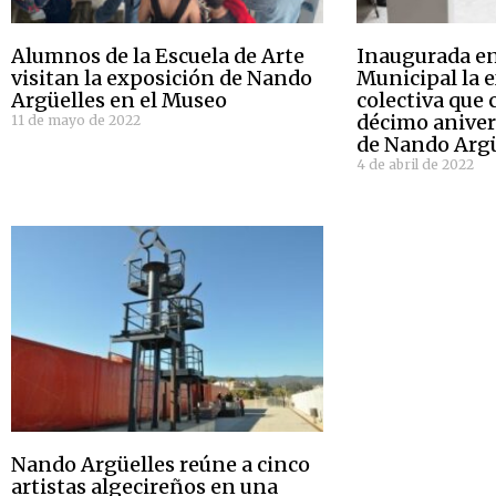
Alumnos de la Escuela de Arte
Inaugurada en
visitan la exposición de Nando
Municipal la 
Argüelles en el Museo
colectiva que
décimo anivers
11 de mayo de 2022
de Nando Argü
4 de abril de 2022
Nando Argüelles reúne a cinco
artistas algecireños en una