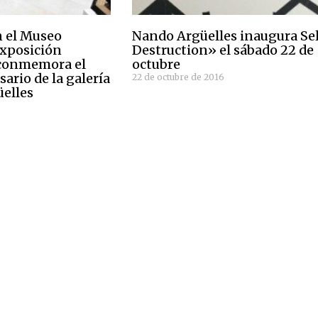
 el Museo
Nando Argüelles inaugura Se
exposición
Destruction» el sábado 22 de
 conmemora el
octubre
ario de la galería
22 de octubre de 2016
elles