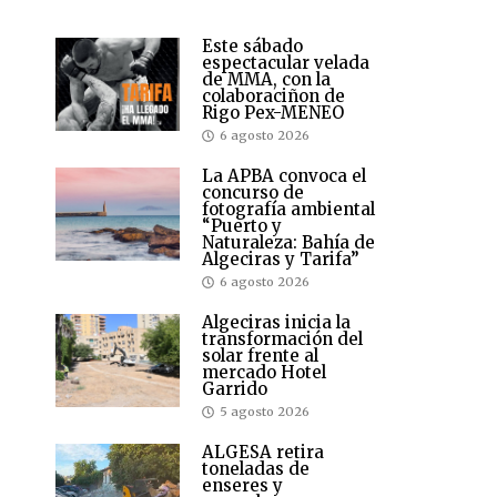
Este sábado
espectacular velada
de MMA, con la
colaboraciñon de
Rigo Pex-MENEO
6 agosto 2026
La APBA convoca el
concurso de
fotografía ambiental
“Puerto y
Naturaleza: Bahía de
Algeciras y Tarifa”
6 agosto 2026
Algeciras inicia la
transformación del
solar frente al
mercado Hotel
Garrido
5 agosto 2026
ALGESA retira
toneladas de
enseres y