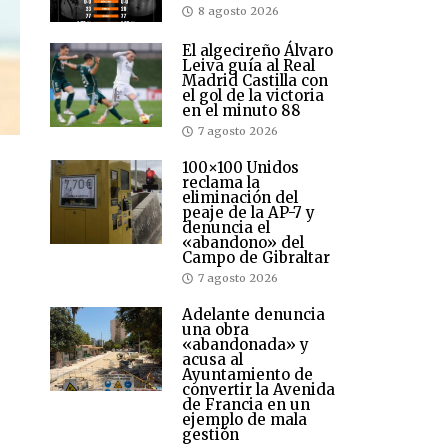
8 agosto 2026
El algecireño Álvaro
Leiva guía al Real
Madrid Castilla con
el gol de la victoria
en el minuto 88
7 agosto 2026
100×100 Unidos
reclama la
eliminación del
peaje de la AP-7 y
denuncia el
«abandono» del
Campo de Gibraltar
7 agosto 2026
Adelante denuncia
una obra
«abandonada» y
acusa al
Ayuntamiento de
convertir la Avenida
de Francia en un
ejemplo de mala
gestión