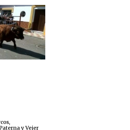
rcos,
aterna y Vejer