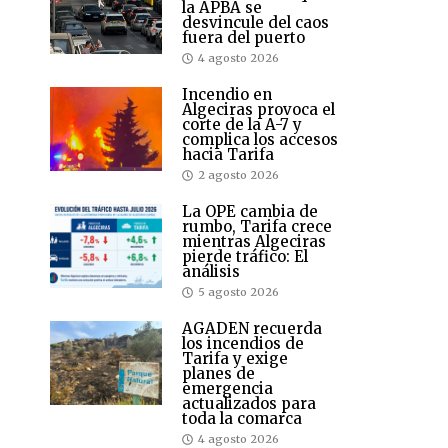
la APBA se
desvincule del caos
fuera del puerto
4 agosto 2026
Incendio en
Algeciras provoca el
corte de la A-7 y
complica los accesos
hacia Tarifa
2 agosto 2026
La OPE cambia de
rumbo, Tarifa crece
mientras Algeciras
pierde tráfico: El
análisis
5 agosto 2026
AGADEN recuerda
los incendios de
Tarifa y exige
planes de
emergencia
actualizados para
toda la comarca
4 agosto 2026