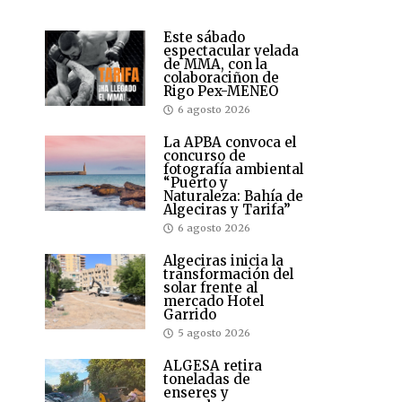
Este sábado
espectacular velada
de MMA, con la
colaboraciñon de
Rigo Pex-MENEO
6 agosto 2026
La APBA convoca el
concurso de
fotografía ambiental
“Puerto y
Naturaleza: Bahía de
Algeciras y Tarifa”
6 agosto 2026
Algeciras inicia la
transformación del
solar frente al
mercado Hotel
Garrido
5 agosto 2026
ALGESA retira
toneladas de
enseres y