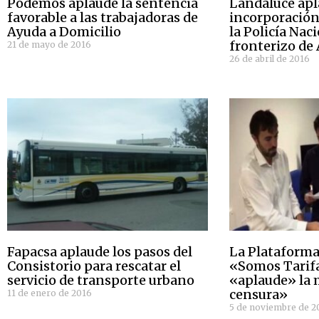
Podemos aplaude la sentencia
Landaluce apl
favorable a las trabajadoras de
incorporación
Ayuda a Domicilio
la Policía Nac
fronterizo de 
21 de mayo de 2016
26 de abril de 2016
Fapacsa aplaude los pasos del
La Plataforma
Consistorio para rescatar el
«Somos Tarif
servicio de transporte urbano
«aplaude» la 
censura»
11 de enero de 2016
5 de noviembre de 2