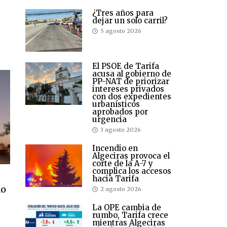
¿Tres años para
dejar un solo carril?
5 agosto 2026
El PSOE de Tarifa
acusa al gobierno de
PP-NAT de priorizar
intereses privados
con dos expedientes
urbanísticos
aprobados por
urgencia
3 agosto 2026
Incendio en
Algeciras provoca el
corte de la A-7 y
complica los accesos
hacia Tarifa
do
2 agosto 2026
La OPE cambia de
rumbo, Tarifa crece
mientras Algeciras