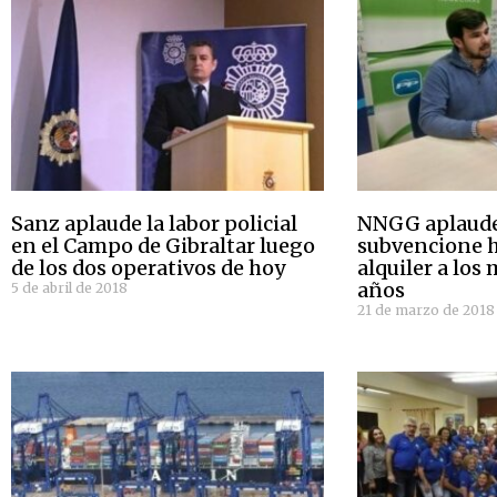
Sanz aplaude la labor policial
NNGG aplaude
en el Campo de Gibraltar luego
subvencione h
de los dos operativos de hoy
alquiler a los
años
5 de abril de 2018
21 de marzo de 2018