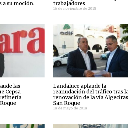
s a su moción.
trabajadores
16 de noviembre de 2018
aude las
Landaluce aplaude la
ue Cepsa
reanudación del tráfico tras l
refinería
renovación de la vía Algecira
 Roque
San Roque
18 de mayo de 2018