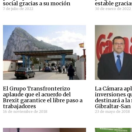
social gracias a su moción
estable gracia
7 de julio de 2022
30 de enero de 2022
El Grupo Transfronterizo
La Cámara apl
aplaude que el acuerdo del
inversiones q
Brexit garantice el libre paso a
destinará a la 
trabajadores
Gibraltar-San
16 de noviembre de 2018
23 de mayo de 2018