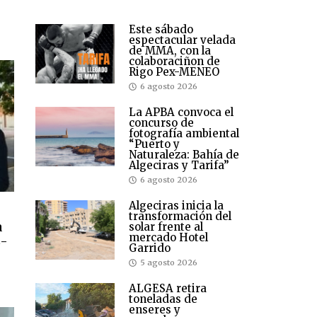
Este sábado
espectacular velada
de MMA, con la
colaboraciñon de
Rigo Pex-MENEO
6 agosto 2026
La APBA convoca el
concurso de
fotografía ambiental
“Puerto y
Naturaleza: Bahía de
Algeciras y Tarifa”
6 agosto 2026
Algeciras inicia la
transformación del
a
solar frente al
mercado Hotel
s-
Garrido
5 agosto 2026
ALGESA retira
toneladas de
enseres y