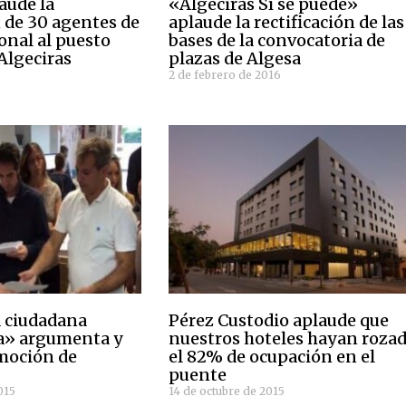
aude la
«Algeciras Sí se puede»
 de 30 agentes de
aplaude la rectificación de las
ional al puesto
bases de la convocatoria de
Algeciras
plazas de Algesa
2 de febrero de 2016
 ciudadana
Pérez Custodio aplaude que
a» argumenta y
nuestros hoteles hayan roza
moción de
el 82% de ocupación en el
puente
015
14 de octubre de 2015