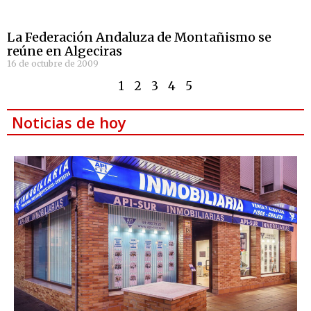
La Federación Andaluza de Montañismo se
reúne en Algeciras
16 de octubre de 2009
1
2
3
4
5
Noticias de hoy