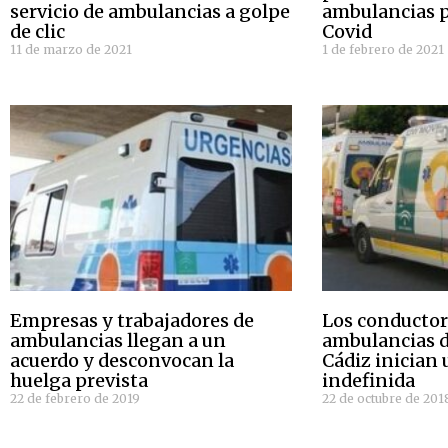
servicio de ambulancias a golpe
ambulancias p
de clic
Covid
11 de marzo de 2021
1 de febrero de 2021
Empresas y trabajadores de
Los conductor
ambulancias llegan a un
ambulancias d
acuerdo y desconvocan la
Cádiz inician
huelga prevista
indefinida
22 de febrero de 2019
22 de octubre de 201