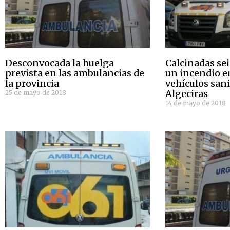
Desconvocada la huelga
Calcinadas se
prevista en las ambulancias de
un incendio e
la provincia
vehículos sani
Algeciras
25 de mayo de 2018
14 de mayo de 2018