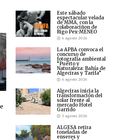
Este sábado
espectacular velada
de MMA, con la
colaboraciñon de
Rigo Pex-MENEO
6 agosto 2026
La APBA convoca el
concurso de
fotografía ambiental
“Puerto y
Naturaleza: Bahía de
Algeciras y Tarifa”
6 agosto 2026
Algeciras inicia la
transformación del
solar frente al
mercado Hotel
de
Garrido
5 agosto 2026
ALGESA retira
toneladas de
enseres y