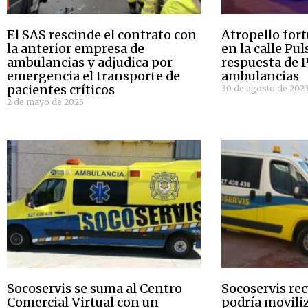
El SAS rescinde el contrato con
Atropello for
la anterior empresa de
en la calle Pu
ambulancias y adjudica por
respuesta de P
emergencia el transporte de
ambulancias
pacientes críticos
30 de agosto de 202
2 de mayo de 2025
Socoservis se suma al Centro
Socoservis rec
Comercial Virtual con un
podría movili