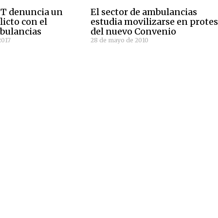
GT denuncia un
El sector de ambulancias
icto con el
estudia movilizarse en prote
mbulancias
del nuevo Convenio
2017
28 de mayo de 2010