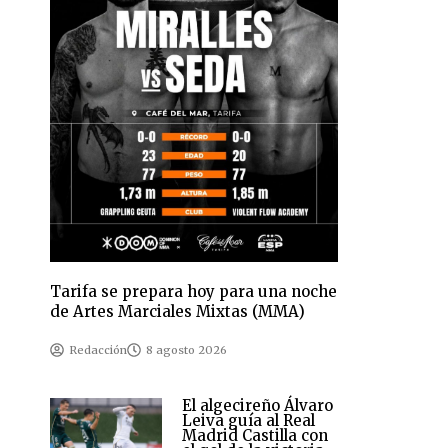
Tarifa se prepara hoy para una noche
de Artes Marciales Mixtas (MMA)
Redacción
8 agosto 2026
El algecireño Álvaro
Leiva guía al Real
Madrid Castilla con