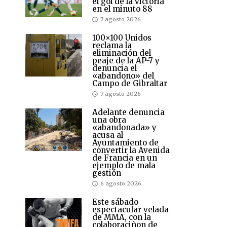
el gol de la victoria
en el minuto 88
7 agosto 2026
100×100 Unidos
reclama la
eliminación del
peaje de la AP-7 y
denuncia el
«abandono» del
Campo de Gibraltar
7 agosto 2026
Adelante denuncia
una obra
«abandonada» y
acusa al
Ayuntamiento de
convertir la Avenida
de Francia en un
ejemplo de mala
gestión
6 agosto 2026
Este sábado
espectacular velada
de MMA, con la
colaboraciñon de