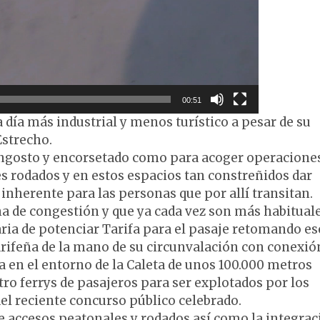
00:51
día más industrial y menos turístico a pesar de su
Estrecho.
 angosto y encorsetado como para acoger operacione
es rodados y en estos espacios tan constreñidos dar
 inherente para las personas que por allí transitan.
a de congestión y que ya cada vez son más habitual
ria de potenciar Tarifa para el pasaje retomando e
arifeña de la mano de su circunvalación con conexió
ra en el entorno de la Caleta de unos 100.000 metros
tro ferrys de pasajeros para ser explotados por los
el reciente concurso público celebrado.
de accesos peatonales y rodados así como la integrac