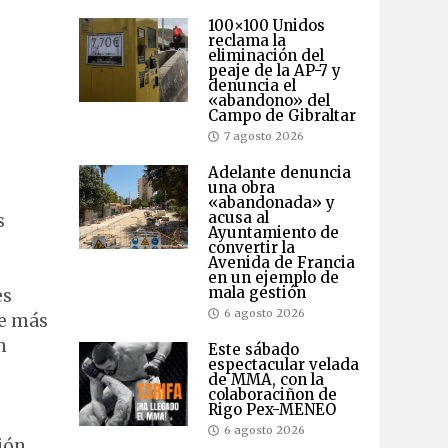
100×100 Unidos
reclama la
eliminación del
peaje de la AP-7 y
denuncia el
«abandono» del
Campo de Gibraltar
7 agosto 2026
Adelante denuncia
una obra
«abandonada» y
acusa al
s
Ayuntamiento de
convertir la
Avenida de Francia
en un ejemplo de
mala gestión
es
6 agosto 2026
se más
n
Este sábado
espectacular velada
de MMA, con la
colaboraciñon de
Rigo Pex-MENEO
6 agosto 2026
ión