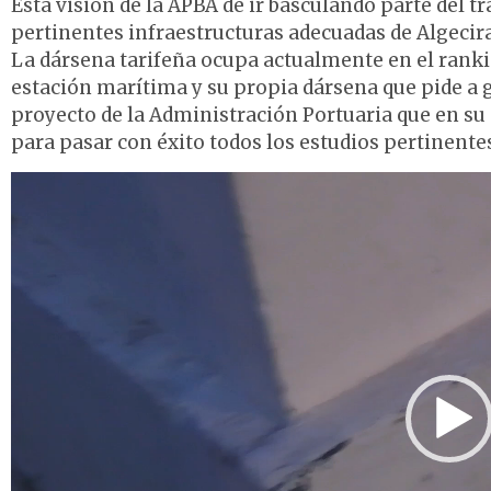
Esta visión de la APBA de ir basculando parte del t
pertinentes infraestructuras adecuadas de Algeciras
La dársena tarifeña ocupa actualmente en el ranki
estación marítima y su propia dársena que pide a g
proyecto de la Administración Portuaria que en su
para pasar con éxito todos los estudios pertinent
Reproductor
de
vídeo