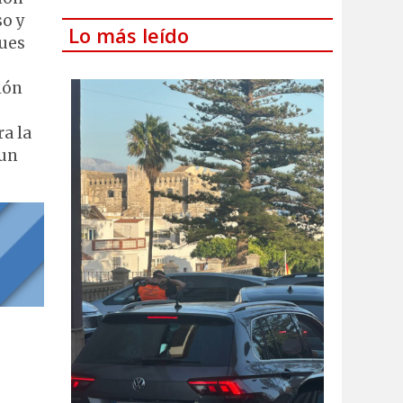
so y
Lo más leído
ques
ión
a la
 un