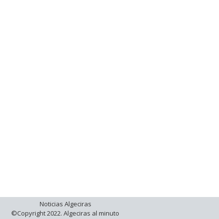
Noticias Algeciras
©Copyright 2022. Algeciras al minuto