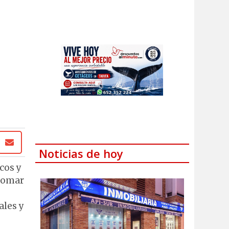
Noticias de hoy
cos y
etomar
ales y