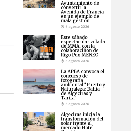
Ayuntamiento de
convertir la
Avenida de Francia
en un ejemplo de
mala gestión
6 agosto 2026
Este sábado
espectacular velada
de MMA, con la
colaboraciñon de
Rigo Pex-MENEO
6 agosto 2026
La APBA convoca el
concurso de
fotografía
ambiental “Puerto y
Naturaleza: Bahía
de Algeciras y
Tarifa”
6 agosto 2026
Algeciras inicia la
transformación del
solar frente al
mercado Hotel