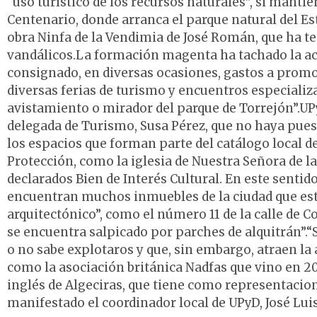
“uso turístico de los recursos naturales”, si mant
Centenario, donde arranca el parque natural del Est
obra Ninfa de la Vendimia de José Román, que ha te
vandálicos.La formación magenta ha tachado la ac
consignado, en diversas ocasiones, gastos a promoc
diversas ferias de turismo y encuentros especiali
avistamiento o mirador del parque de Torrejón”.UP
delegada de Turismo, Susa Pérez, que no haya pues
los espacios que forman parte del catálogo local d
Protección, como la iglesia de Nuestra Señora de l
declarados Bien de Interés Cultural. En este senti
encuentran muchos inmuebles de la ciudad que est
arquitectónico”, como el número 11 de la calle de Co
se encuentra salpicado por parches de alquitrán”.“
o no sabe explotaros y que, sin embargo, atraen la
como la asociación británica Nadfas que vino en 2
inglés de Algeciras, que tiene como representacione
manifestado el coordinador local de UPyD, José Lu