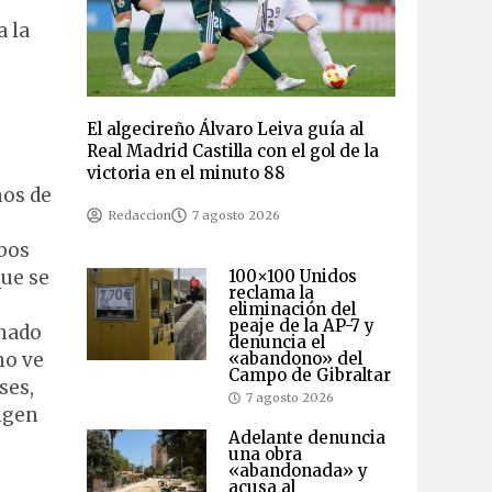
a la
El algecireño Álvaro Leiva guía al
Real Madrid Castilla con el gol de la
victoria en el minuto 88
nos de
Redaccion
7 agosto 2026
mbos
que se
100×100 Unidos
reclama la
eliminación del
peaje de la AP-7 y
inado
denuncia el
no ve
«abandono» del
Campo de Gibraltar
ses,
7 agosto 2026
igen
Adelante denuncia
una obra
«abandonada» y
acusa al