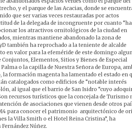
iene abandonados espacios verdes como el parque del
recho, y el parque de las Acacias, donde se encuentr
nido que ser varias veces restauradas por actos
titud de la delegada de incongruente por cuanto “ha
ionar los atractivos ornitológicos de la ciudad en
zados, mientras mantiene abandonado la zona de
yD también ha reprochado a la teniente de alcalde
to en valor para la efeméride de este domingo algu
e Conjuntos, Elementos, Sitios y Bienes de Especial
a Palma o la capilla de Nuestra Señora de Europa, a
do, la formación magenta ha lamentado el estado en 
án catalogados como edificios de “notable interés
lón, al igual que el barrio de San Isidro “cuyo adoqu
Son recursos turísticos que la concejala de Turismo 
 atención de asociaciones que vienen desde otros paí
014 para conocer el patrimonio arquitectónico de or
s la Villa Smith o el Hotel Reina Cristina”, ha
is Fernández Núñez.