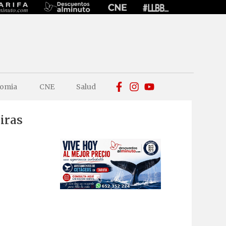
omia
CNE
Salud
iras