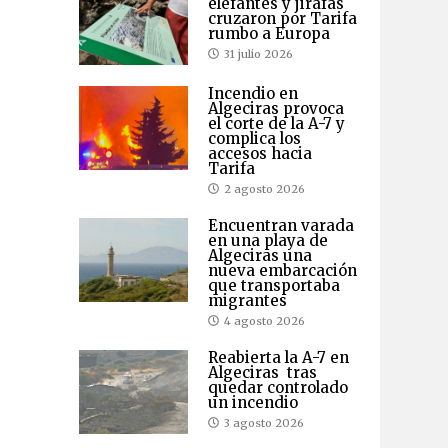
elefantes y jirafas
cruzaron por Tarifa
rumbo a Europa
31 julio 2026
Incendio en
Algeciras provoca
el corte de la A-7 y
complica los
accesos hacia
Tarifa
2 agosto 2026
Encuentran varada
en una playa de
Algeciras una
nueva embarcación
que transportaba
migrantes
4 agosto 2026
Reabierta la A-7 en
Algeciras tras
quedar controlado
un incendio
3 agosto 2026